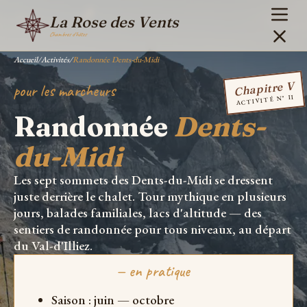
La Rose des Vents
Chambres d'hôtes
Accueil
/
Activités
/
Randonnée Dents-du-Midi
Chapitre V
pour les marcheurs
ACTIVITÉ N° II
Randonnée
Dents-
du-Midi
Les sept sommets des Dents-du-Midi se dressent
juste derrière le chalet. Tour mythique en plusieurs
jours, balades familiales, lacs d'altitude — des
sentiers de randonnée pour tous niveaux, au départ
du Val-d'Illiez.
— en pratique
Saison : juin — octobre