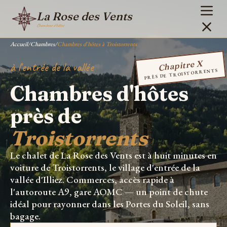
La Rose des Vents
Chambres d'hôtes
Accueil
/
Chambres
/
Chambres d'hôtes à Troistorrents
Chapitre X
à l'entrée de la vallée
PRÈS DE TROISTORRENTS
Chambres d'hôtes
près de
Troistorrents
Le chalet de La Rose des Vents est à huit minutes en
voiture de Troistorrents, le village d'entrée de la
vallée d'Illiez. Commerces, accès rapide à
l'autoroute A9, gare AOMC — un point de chute
idéal pour rayonner dans les Portes du Soleil, sans
bagage.